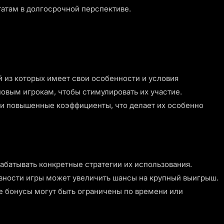
татам в долгосрочной перспективе.
 из которых имеет свои особенности и условия
овым игрокам, чтобы стимулировать их участие.
ли повышенные коэффициенты, что делает их особенно
абатывать конкретные стратегии их использования.
вности игры может увеличить шансы на крупный выигрыш.
ые бонусы могут быть ограничены по времени или