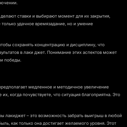
лючении.
 делают ставки и выбирают момент для их закрытия,
 только удачное времязадание, но и умение
 чтобы сохранять концентрацию и дисциплину, что
ультатов в лаки джет. Понимание этих аспектов может
ши победы.
предполагает медленное и методичное увеличение
их, когда почувствуете, что ситуация благоприятна. Это
ры лакиджет – это возможность забрать выигрыш в любой
ыль, как только она достигает желаемого уровня. Этот