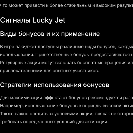
что может привести к более стабильным и высоким резуль
Сигналы Lucky Jet
Виды бонусов и их применение
В игре лакиджет доступны различные виды бонусов, каждый
использования. Приветственные бонусы предоставляются н
Регулярные акции могут включать бесплатные вращения и
привлекательными для опытных участников.
Стратегии использования бонусов
Для максимизации эффекта от бонусов рекомендуется разр
Например, использование бонусов в периоды высокой акти
Также важно следить за условиями акции, так как некотор
требовать определенных условий для активации.