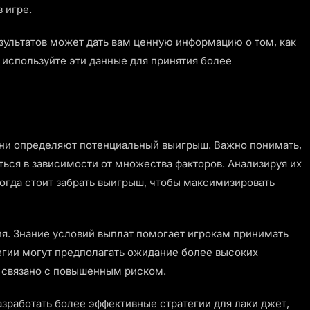
 игре.
зультатов может дать вам ценную информацию о том, как
 используйте эти данные для принятия более
они определяют потенциальный выигрыш. Важно понимать,
ься в зависимости от множества факторов. Анализируя их
когда стоит забрать выигрыш, чтобы максимизировать
ия. Знание условий выплат помогает игрокам принимать
гии могут предполагать ожидание более высоких
е связано с повышенным риском.
азработать более эффективные стратегии для лаки джет,