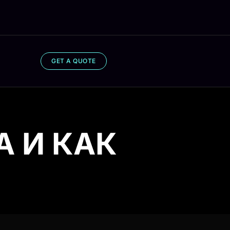
GET A QUOTE
А И КАК