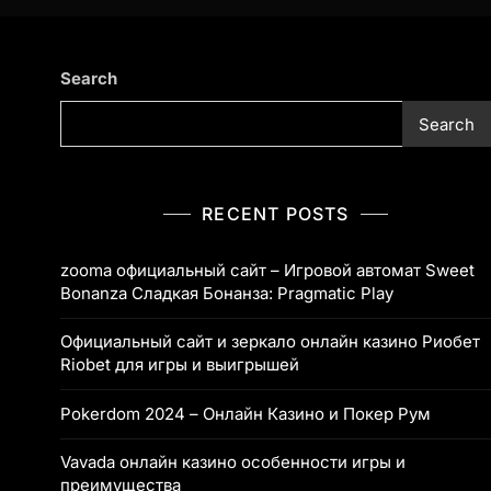
Search
Search
RECENT POSTS
zooma официальный сайт – Игровой автомат Sweet
Bonanza Сладкая Бонанза: Pragmatic Play
Официальный сайт и зеркало онлайн казино Риобет
Riobet для игры и выигрышей
Pokerdom 2024 – Онлайн Казино и Покер Рум
Vavada онлайн казино особенности игры и
преимущества