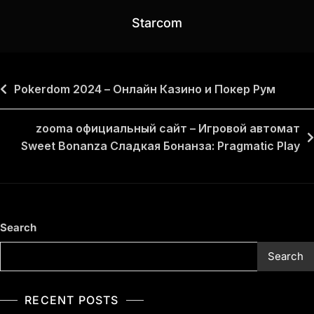
Starcom
Pokerdom 2024 – Онлайн Казино и Покер Рум
zooma официальный сайт – Игровой автомат
Sweet Bonanza Сладкая Бонанза: Pragmatic Play
Search
Search
RECENT POSTS