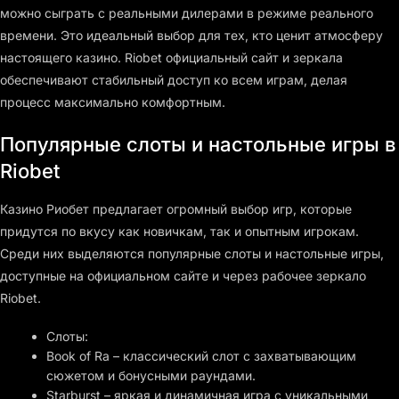
можно сыграть с реальными дилерами в режиме реального
времени. Это идеальный выбор для тех, кто ценит атмосферу
настоящего казино. Riobet официальный сайт и зеркала
обеспечивают стабильный доступ ко всем играм, делая
процесс максимально комфортным.
Популярные слоты и настольные игры в
Riobet
Казино Риобет предлагает огромный выбор игр, которые
придутся по вкусу как новичкам, так и опытным игрокам.
Среди них выделяются популярные слоты и настольные игры,
доступные на официальном сайте и через рабочее зеркало
Riobet.
Слоты:
Book of Ra – классический слот с захватывающим
сюжетом и бонусными раундами.
Starburst – яркая и динамичная игра с уникальными