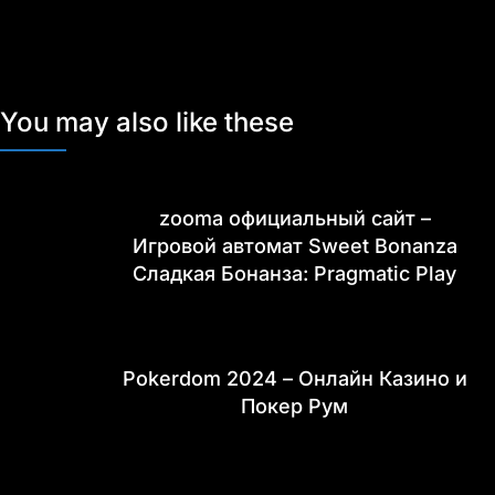
You may also like these
zooma официальный сайт –
Игровой автомат Sweet Bonanza
Сладкая Бонанза: Pragmatic Play
Pokerdom 2024 – Онлайн Казино и
Покер Рум