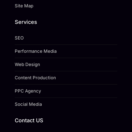
Site Map
Services
SEO
Performance Media
Web Design
Content Production
PPC Agency
Social Media
Contact US