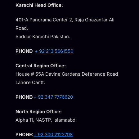
Karachi Head Office:
401-A Panorama Center 2, Raja Ghazanfar Ali
Road,
Saddar Karachi Pakistan.
PHONE:
+ 92 213 5661550
Central Region Office:
House # 55A Davine Gardens Deference Road
Lahore Cantt.
PHONE:
+ 92 347 7776620
North Region Office:
Alpha 11, NASTP, Islamaabd.
PHONE:
+ 92 300 2122798