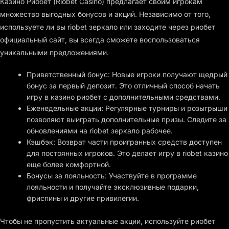
Казино Риобет (Riobet Casino) предлагает своим игрокам
множество выгодных бонусов и акций. Независимо от того,
используете ли вы riobet зеркало или заходите через риобет
официальный сайт, вы всегда сможете воспользоваться
уникальными предложениями.
Приветственный бонус: Новые игроки получают щедрый
бонус за первый депозит. Это отличный способ начать
игру в казино риобет с дополнительными средствами.
Еженедельные акции: Регулярные турниры и розыгрыши
позволяют выиграть дополнительные призы. Следите за
обновлениями на riobet зеркало рабочее.
Кэшбэк: Возврат части проигранных средств доступен
для постоянных игроков. Это делает игру в riobet казино
еще более комфортной.
Бонусы за лояльность: Участвуйте в программе
лояльности и получайте эксклюзивные подарки,
фриспины и другие привилегии.
Чтобы не пропустить актуальные акции, используйте риобет