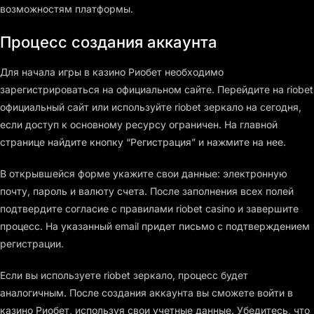
возможностям платформы.
Процесс создания аккаунта
Для начала игры в казино Риобет необходимо
зарегистрироваться на официальном сайте. Перейдите на riobet
официальный сайт или используйте riobet зеркало на сегодня,
если доступ к основному ресурсу ограничен. На главной
странице найдите кнопку “Регистрация” и нажмите на нее.
В открывшейся форме укажите свои данные: электронную
почту, пароль и валюту счета. После заполнения всех полей
подтвердите согласие с правилами riobet casino и завершите
процесс. На указанный email придет письмо с подтверждением
регистрации.
Если вы используете riobet зеркало, процесс будет
аналогичным. После создания аккаунта вы сможете войти в
казино Риобет, используя свои учетные данные. Убедитесь, что