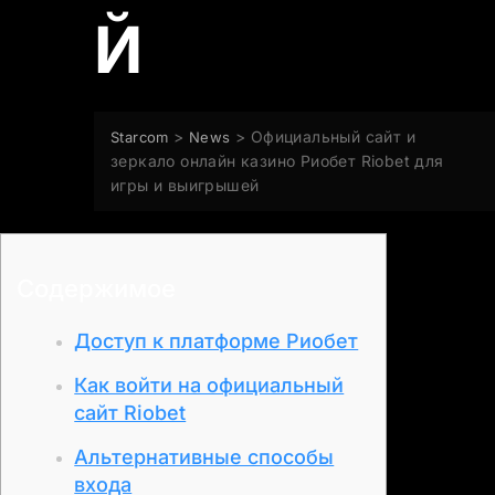
Й
>
>
Официальный сайт и
Starcom
News
зеркало онлайн казино Риобет Riobet для
игры и выигрышей
Содержимое
Доступ к платформе Риобет
Как войти на официальный
сайт Riobet
Альтернативные способы
входа