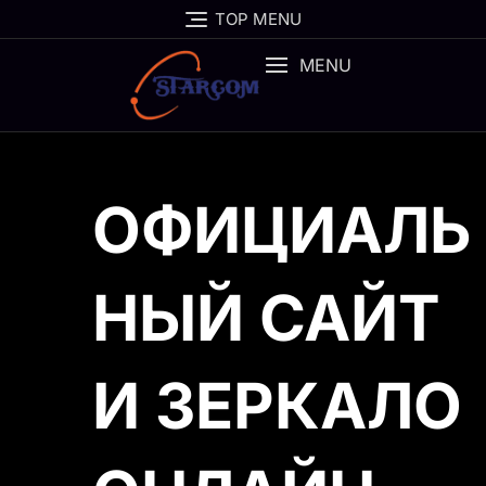
TOP MENU
MENU
ОФИЦИАЛЬ
НЫЙ САЙТ
И ЗЕРКАЛО