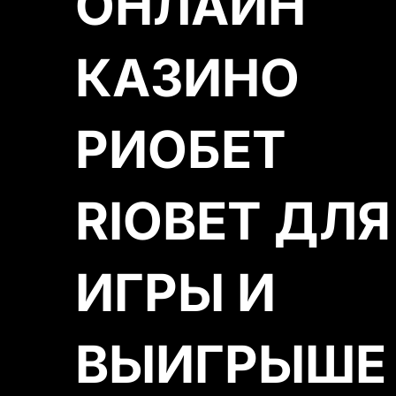
ОНЛАЙН
КАЗИНО
РИОБЕТ
RIOBET ДЛЯ
ИГРЫ И
ВЫИГРЫШЕ