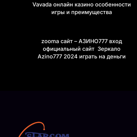
Vavada онлайн казино особенности
игры и преимущества
zooma сайт – АЗИНО777 вход
официальный сайт ️ Зеркало
Azino777 2024 играть на деньги