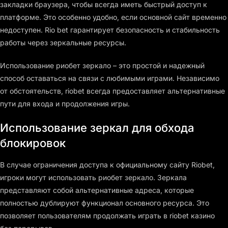
закладки браузера, чтобы всегда иметь быстрый доступ к
платформе. Это особенно удобно, если основной сайт временно
недоступен. Rio bet гарантирует безопасность и стабильность
работы через зеркальные ресурсы.
Использование риобет зеркало – это простой и надежный
способ оставаться на связи с любимыми играми. Независимо
от обстоятельств, riobet всегда предоставляет альтернативные
пути для входа и продолжения игры.
Использование зеркал для обхода
блокировок
В случае ограничения доступа к официальному сайту Riobet,
игроки могут использовать риобет зеркало. Зеркала
представляют собой альтернативные адреса, которые
полностью дублируют функционал основного ресурса. Это
позволяет пользователям продолжать играть в riobet казино