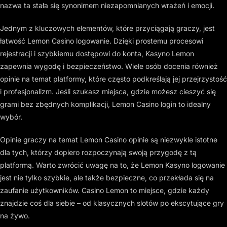
nazwa ta stała się synonimem niezapomnianych wrażeń i emocji.
Jednym z kluczowych elementów, które przyciągają graczy, jest
łatwość Lemon Casino logowanie. Dzięki prostemu procesowi
rejestracji i szybkiemu dostępowi do konta, Kasyno Lemon
zapewnia wygodę i bezpieczeństwo. Wiele osób docenia również
opinie na temat platformy, które często podkreślają jej przejrzystość
i profesjonalizm. Jeśli szukasz miejsca, gdzie możesz cieszyć się
grami bez zbędnych komplikacji, Lemon Casino login to idealny
wybór.
Opinie graczy na temat Lemon Casino opinie są niezwykle istotne
dla tych, którzy dopiero rozpoczynają swoją przygodę z tą
platformą. Warto zwrócić uwagę na to, że Lemon Kasyno logowanie
jest nie tylko szybkie, ale także bezpieczne, co przekłada się na
zaufanie użytkowników. Casino Lemon to miejsce, gdzie każdy
znajdzie coś dla siebie – od klasycznych slotów po ekscytujące gry
na żywo.