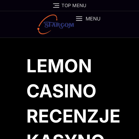
TOP MENU
MENU
LEMON
CASINO
RECENZJE