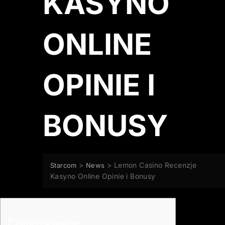
KASYNO
ONLINE
OPINIE I
BONUSY
>
>
Lemon Casino Recenzje
Starcom
News
Kasyno Online Opinie i Bonusy
Содержимое