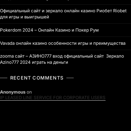
Официальный сайт и зеркало онлайн казино Риобет Riobet
для игры и выигрышей
Pokerdom 2024 – Онлайн Казино и Покер Рум
Vavada онлайн казино особенности игры и преимущества
zooma сайт – АЗИНО777 вход официальный сайт ️ Зеркало
Azino777 2024 играть на деньги
RECENT COMMENTS
Anonymous
on
IP LEASED LINE SERVICE FOR CORPORATE USERS