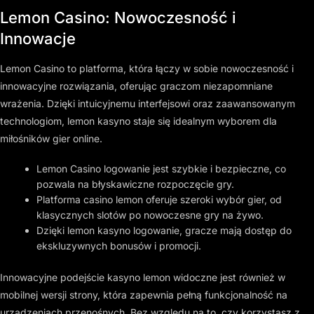
Lemon Casino: Nowoczesność i
Innowacje
Lemon Casino to platforma, która łączy w sobie nowoczesność i
innowacyjne rozwiązania, oferując graczom niezapomniane
wrażenia. Dzięki intuicyjnemu interfejsowi oraz zaawansowanym
technologiom, lemon kasyno staje się idealnym wyborem dla
miłośników gier online.
Lemon Casino logowanie jest szybkie i bezpieczne, co
pozwala na błyskawiczne rozpoczęcie gry.
Platforma casino lemon oferuje szeroki wybór gier, od
klasycznych slotów po nowoczesne gry na żywo.
Dzięki lemon kasyno logowanie, gracze mają dostęp do
ekskluzywnych bonusów i promocji.
Innowacyjne podejście kasyno lemon widoczne jest również w
mobilnej wersji strony, która zapewnia pełną funkcjonalność na
urządzeniach przenośnych. Bez względu na to, czy korzystasz z