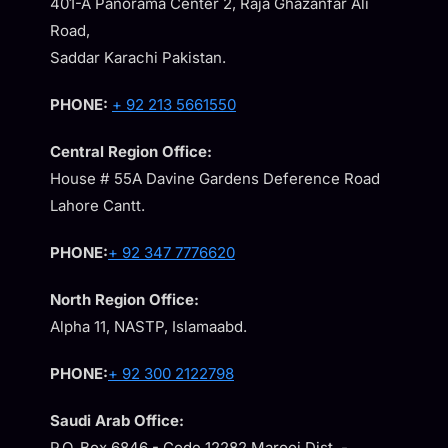
401-A Panorama Center 2, Raja Ghazanfar Ali
Road,
Saddar Karachi Pakistan.
PHONE:
+ 92 213 5661550
Central Region Office:
House # 55A Davine Gardens Deference Road
Lahore Cantt.
PHONE:
+ 92 347 7776620
North Region Office:
Alpha 11, NASTP, Islamaabd.
PHONE:
+ 92 300 2122798
Saudi Arab Office:
P.O. Box 6846 - Code 12282 Marooj Dist. -