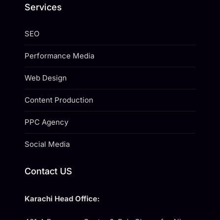
Services
SEO
Performance Media
Web Design
Content Production
PPC Agency
Social Media
Contact US
Karachi Head Office: