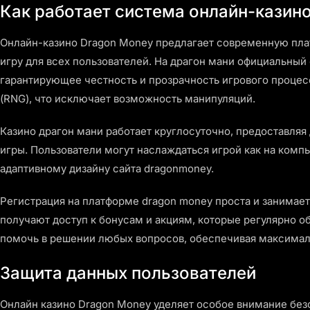
Как работает система онлайн-казин
Онлайн-казино Dragon Money предлагает современную пла
игру для всех пользователей. На драгон мани официальны
гарантирующее честность и прозрачность игрового процесс
(RNG), что исключает возможность манипуляций.
Казино драгон мани работает круглосуточно, предоставляя 
игры. Пользователи могут наслаждаться игрой как на компь
адаптивному дизайну сайта dragonmoney.
Регистрация на платформе dragon money проста и занимает
получают доступ к бонусам и акциям, которые регулярно о
помочь в решении любых вопросов, обеспечивая максимал
Защита данных пользователей
Онлайн казино Dragon Money уделяет особое внимание без