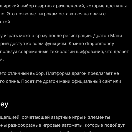
 широкий выбор азартных развлечений, которые доступны
ло. Это позволяет игрокам оставаться на связи с
стей.
ney играть можно сразу после регистрации. Драгон Мани
рый доступ ко всем функциям. Казино dragonmoney
спользуя современные технологии шифрования, что делает
м.
 это отличный выбор. Платформа драгон предлагает не
ого спина. Посетите драгон мани официальный сайт или
ney
нцепцией, сочетающей азартные игры и элементы
ены разнообразные игровые автоматы, которые подойдут