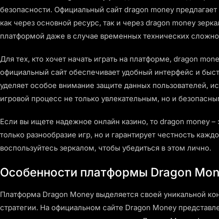
безопасности. Официальный сайт dragon money предлагает
как через основной ресурс, так и через dragon money зерка
платформой даже в случае временных технических сложно
Для тех, кто хочет начать играть на платформе, dragon mo
официальный сайт обеспечивает удобный интерфейс и быст
уделяет особое внимание защите данных пользователей, и
игровой процесс не только увлекательным, но и безопасны
Если вы ищете надежное онлайн казино, то dragon money –
только разнообразие игр, но и гарантирует честность кажд
воспользуйтесь зеркалом, чтобы убедиться в этом лично.
Особенности платформы Dragon Mo
Платформа Dragon Money выделяется своей уникальной ко
стратегии. На официальном сайте Dragon Money представл