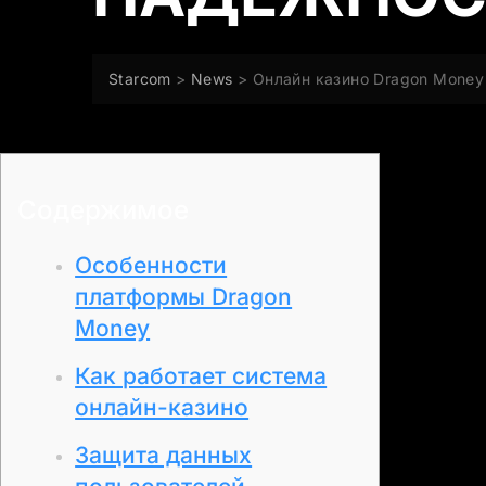
Starcom
>
News
>
Онлайн казино Dragon Money
Содержимое
Особенности
платформы Dragon
Money
Как работает система
онлайн-казино
Защита данных