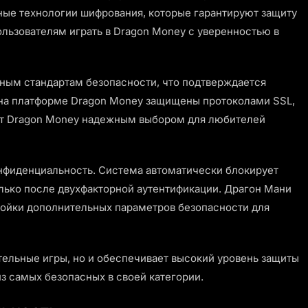
ые технологии шифрования, которые гарантируют защиту
ользователям играть в Dragon Money с уверенностью в
ным стандартам безопасности, что подтверждается
 на платформе Dragon Money защищены протоколами SSL,
ет Dragon Money надежным выбором для любителей
онфиденциальность. Система автоматически блокирует
олько после двухфакторной аутентификации. Драгон Мани
ройки дополнительных параметров безопасности для
тельные игры, но и обеспечивает высокий уровень защиты
з самых безопасных в своей категории.