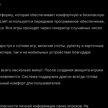
о
тформу, которая обеспечивает комфортную и безопасную
й сайт используется передовое программное обеспечение,
а. Все игры проходят через генератор случайных чисел
доступ к сотням игр, включая слоты, рулетку и карточные
ютере, так и на мобильных устройствах благодаря
 всего несколько минут. После создания аккаунта игроки
бновляются. Система поддержки драгон всегда готова
ьный комфорт для пользователей.
опасности личной информации своих игроков. На