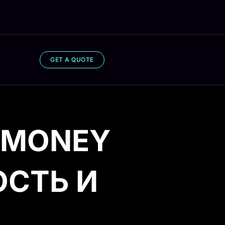
GET A QUOTE
 MONEY
ОСТЬ И